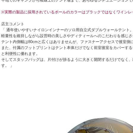
平地でのキャンプから稜線上のテント場まで、あらゆるシチュエーションで
※実際の製品に採用されているポールのカラーはブラックではなくワインレ
店主コメント
「 通年使いやすいナイロンインナーのソロ用自立式ダブルウォールテント
軽量性を維持しながら設営時の美しさやディティールへのこだわりを感じさ
テント内側幅は80cmと広くはありませんが、ファスナーアクセスで後室側
また、付属のフットプリントはテント本体だけでなく前室後室をカバーする
と利便性に優れます。
そしてスタッフバッグは、片付けが捗るように大きく開閉するだけでなく、
す。 」