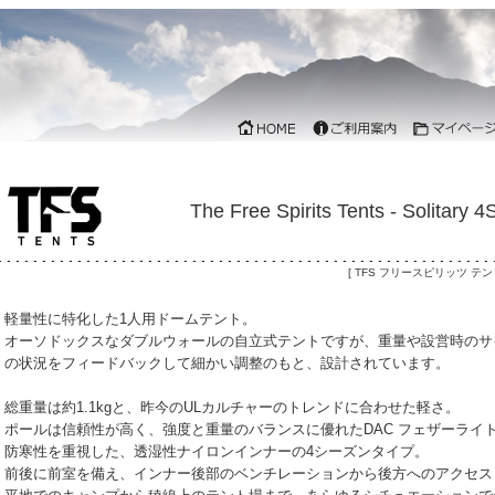
The Free Spirits Tents - Sol
[ TFS フリースピリッツ テ
軽量性に特化した1人用ドームテント。
オーソドックスなダブルウォールの自立式テントですが、重量や設営時のサ
の状況をフィードバックして細かい調整のもと、設計されています。
総重量は約1.1kgと、昨今のULカルチャーのトレンドに合わせた軽さ。
ポールは信頼性が高く、強度と重量のバランスに優れたDAC フェザーライト
防寒性を重視した、透湿性ナイロンインナーの4シーズンタイプ。
前後に前室を備え、インナー後部のベンチレーションから後方へのアクセス