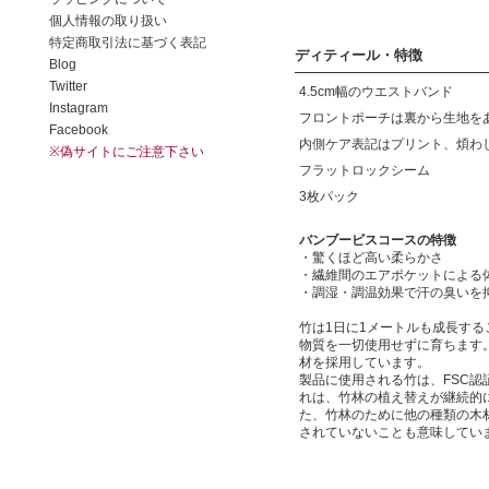
ディティール・特徴
4.5cm幅のウエストバンド
フロントポーチは裏から生地を
内側ケア表記はプリント、煩わ
フラットロックシーム
3枚パック
バンブービスコースの特徴
・驚くほど高い柔らかさ
・繊維間のエアポケットによる
・調湿・調温効果で汗の臭いを
竹は1日に1メートルも成長す
物質を一切使用せずに育ちます。
材を採用しています。
製品に使用される竹は、FSC
れは、竹林の植え替えが継続的
た、竹林のために他の種類の木
されていないことも意味してい