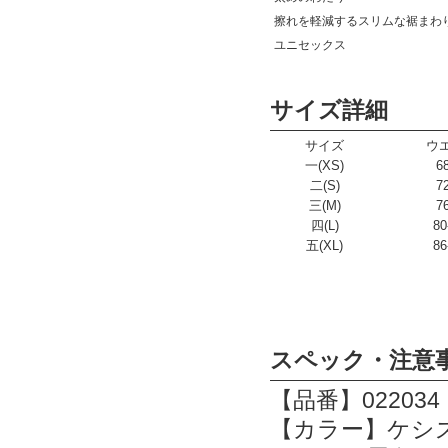
擦れを軽減するスリムな裾まわ
ユニセックス
サイズ詳細
サイズ
ウ
一(XS)
6
二(S)
7
三(M)
7
四(L)
80
五(XL)
86
スペック・注意
【品番】022034
【カラー】ケシズ