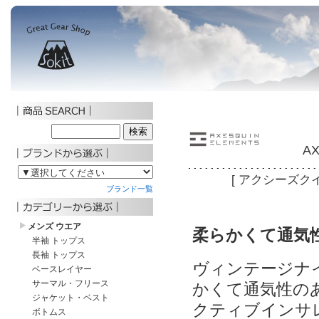
A
[ アクシーズク
柔らかくて通気性
ヴィンテージナ
かくて通気性のあ
クティブインサ