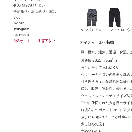
ケシズミイロ
スミイロ
ウ
ディティール・特徴
風、撥水、通気、透湿、保温、
3
2
防通気度8.2cm
/cm
/s
あたたかくて蒸れにくい
タッサーナイロンの自然な風合
引き裂き強度、耐摩耗性に優れ
保温、吸汗、速乾性に優れるoc
ウェストストレッチ＋サイズ調
二つに仕切られた大き目のサイ
前後左右のポケットの中にアク
膝まわり3段のタックと膝裏の
少し短めの股下
太めのわたり